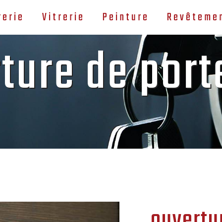
rerie
Vitrerie
Peinture
Revêtemen
ture de port
ouvertu