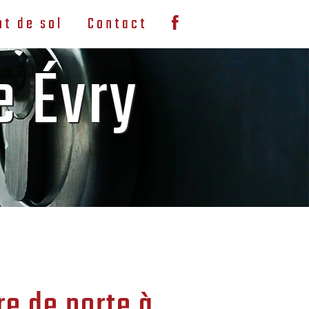
t de sol
Contact
e Évry
re de porte à