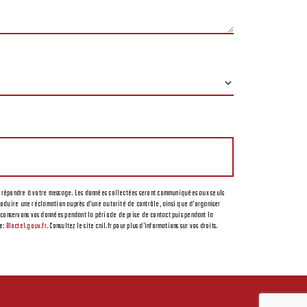
t de répondre à votre message. Les données collectées seront communiquées aux seuls
ntroduire une réclamation auprès d’une autorité de contrôle, ainsi que d’organiser
s conservons vos données pendant la période de prise de contact puis pendant la
se:
Bloctel.gouv.fr
. Consultez le site cnil.fr pour plus d’informations sur vos droits.