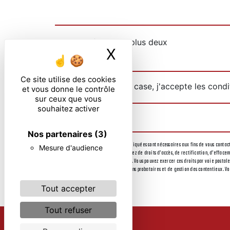
Combien font cinq plus deux
X
Masquer le ban
Ce site utilise des cookies
En cochant cette case, j'accepte les condi
et vous donne le contrôle
sur ceux que vous
souhaitez activer
Nos partenaires
(3)
** Les données personnelles communiquées sont nécessaires aux fins de vous contacte
Mesure d'audience
destinataires suivants: . Vous disposez de droits d’accès, de rectification, d’effac
le sort de vos données post-mortem. Vous pouvez exercer ces droits par voie postale
durée de prescription légale aux fins probatoires et de gestion des contentieux. Vo
Tout accepter
Tout refuser