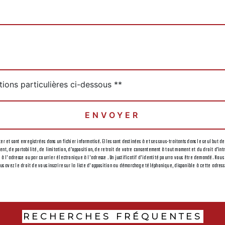
deau des cookies
tions particulières ci-dessous **
ENVOYER
r et sont enregistrées dans un fichier informatisé. Elles sont destinées à et ses sous-traitants dans le seul bu
ement, de portabilité, de limitation, d’opposition, de retrait de votre consentement à tout moment et du droit d’i
 à l'adresse ou par courrier électronique à l'adresse . Un justificatif d'identité pourra vous être demandé. Nou
us avez le droit de vous inscrire sur la liste d'opposition au démarchage téléphonique, disponible à cette adres
RECHERCHES FRÉQUENTES