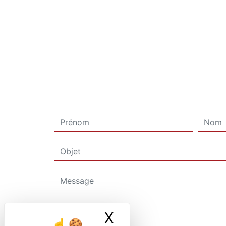
X
Masquer le ban