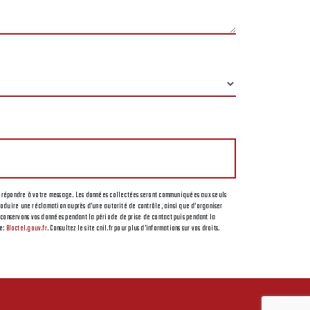
t de répondre à votre message. Les données collectées seront communiquées aux seuls
ntroduire une réclamation auprès d’une autorité de contrôle, ainsi que d’organiser
s conservons vos données pendant la période de prise de contact puis pendant la
se:
Bloctel.gouv.fr
. Consultez le site cnil.fr pour plus d’informations sur vos droits.