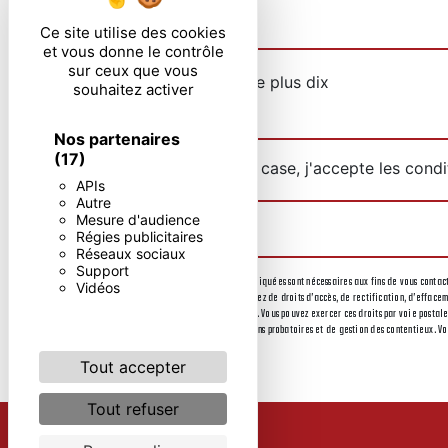
Ce site utilise des cookies
et vous donne le contrôle
sur ceux que vous
Combien font quatre plus dix
souhaitez activer
Nos partenaires
(17)
En cochant cette case, j'accepte les condi
APIs
Autre
Mesure d'audience
Régies publicitaires
Réseaux sociaux
Support
** Les données personnelles communiquées sont nécessaires aux fins de vous contacte
Vidéos
destinataires suivants: . Vous disposez de droits d’accès, de rectification, d’effac
le sort de vos données post-mortem. Vous pouvez exercer ces droits par voie postale
durée de prescription légale aux fins probatoires et de gestion des contentieux. Vo
Tout accepter
Tout refuser