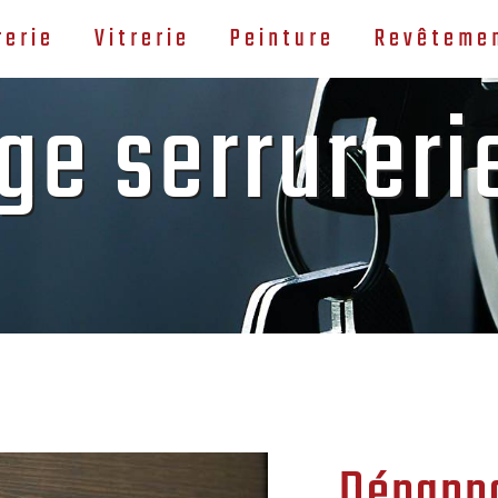
rerie
Vitrerie
Peinture
Revêtemen
e serrureri
Dépanna