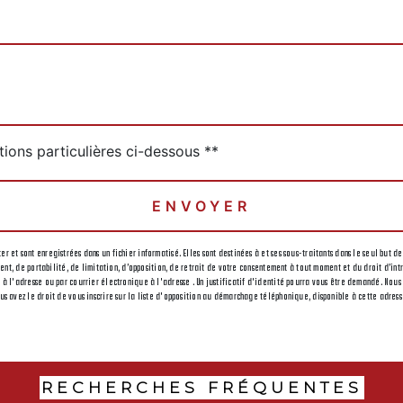
tions particulières ci-dessous **
ENVOYER
r et sont enregistrées dans un fichier informatisé. Elles sont destinées à et ses sous-traitants dans le seul bu
ement, de portabilité, de limitation, d’opposition, de retrait de votre consentement à tout moment et du droit d’i
 à l'adresse ou par courrier électronique à l'adresse . Un justificatif d'identité pourra vous être demandé. Nou
us avez le droit de vous inscrire sur la liste d'opposition au démarchage téléphonique, disponible à cette adres
RECHERCHES FRÉQUENTES