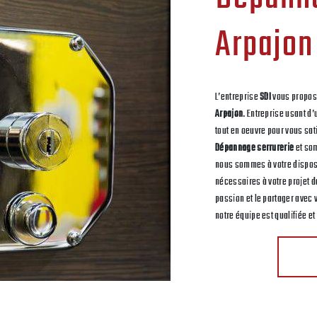
Arpajon
L’entreprise
SDI
vous propos
Arpajon
. Entreprise usant d
tout en oeuvre pour vous sa
Dépannage serrurerie
et som
nous sommes à votre dispos
nécessaires à votre projet 
passion et le partager avec 
notre équipe est qualifiée et