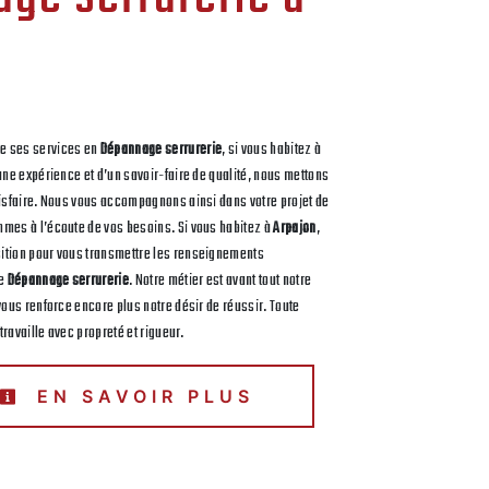
e ses services en
Dépannage serrurerie
, si vous habitez à
’une expérience et d’un savoir-faire de qualité, nous mettons
tisfaire. Nous vous accompagnons ainsi dans votre projet de
mes à l’écoute de vos besoins. Si vous habitez à
Arpajon
,
ition pour vous transmettre les renseignements
de
Dépannage serrurerie
. Notre métier est avant tout notre
vous renforce encore plus notre désir de réussir. Toute
 travaille avec propreté et rigueur.
EN SAVOIR PLUS