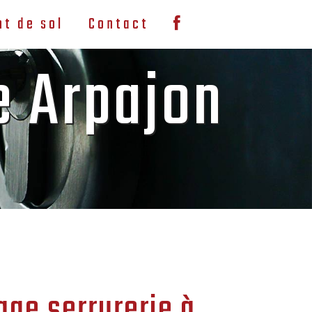
t de sol
Contact
e Arpajon
ge serrurerie à